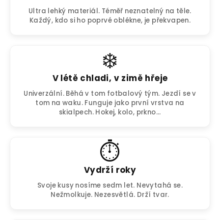
Ultra lehký materiál. Téměř neznatelný na těle.
Každý, kdo si ho poprvé oblékne, je překvapen.
❄️
V létě chladi, v zimě hřeje
Univerzální. Běhá v tom fotbalový tým. Jezdí se v
tom na waku. Funguje jako první vrstva na
skialpech. Hokej, kolo, prkno...
⏱️️
Vydrží roky
Svoje kusy nosíme sedm let. Nevytahá se.
Nežmolkuje. Nezesvětlá. Drží tvar.