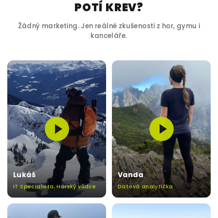
POTÍ KREV?
Žádný marketing. Jen reálné zkušenosti z hor, gymu i
kanceláře.
Lukáš
Vanda
IT Specialista, Horský vůdce
Datová analytička