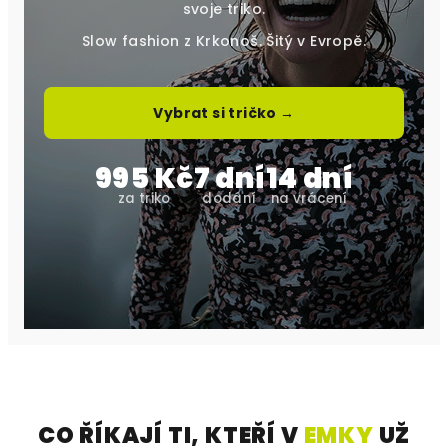
svoje triko.
Slow fashion z Krkonoš. Šitý v Evropě.
Vybrat si tričko →
995 Kč
7 dní
14 dní
za triko
dodání
na vrácení
CO ŘÍKAJÍ TI, KTEŘÍ V
EMKY
UŽ