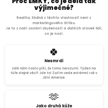
Proč EMKY, co je dělá tak
výjimečné?
Realita, žádná z těchto vlastností není z
marketingového štítku.
Je to z naší osobní zkušeností a dalších stovek lidí,
co je nosí.
🍀
Nesmrdí
Lidé nám často píší, že tomu nerozumí. Týden na
túře stejné věci? Jde to! Zatím vede extrémní rok v
Jižní Americe.
🫶
Jako druhá kůže