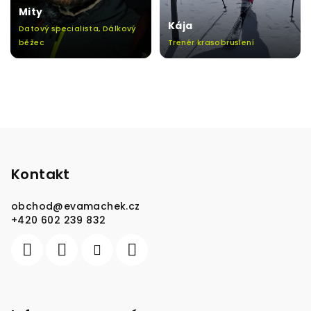
Mity
Kája
Datový specialista, Dálkový
běžec
Trenér krasobruslení
Z
á
p
Kontakt
a
obchod
@
evamachek.cz
t
+420 602 239 832
í