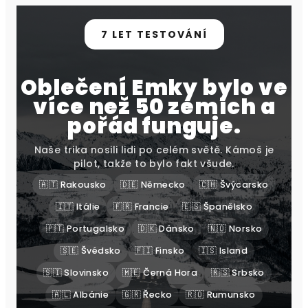
7 LET TESTOVÁNÍ
Oblečení Emky bylo ve
více než 50 zemích a
pořád funguje.
Naše trika nosili lidi po celém světě. Kámoš je
pilot, takže to bylo fakt všude.
🇦🇹 Rakousko
🇩🇪 Německo
🇨🇭 Švýcarsko
🇮🇹 Itálie
🇫🇷 Francie
🇪🇸 Španělsko
🇵🇹 Portugalsko
🇩🇰 Dánsko
🇳🇴 Norsko
🇸🇪 Švédsko
🇫🇮 Finsko
🇮🇸 Island
🇸🇮 Slovinsko
🇲🇪 Černá Hora
🇷🇸 Srbsko
🇦🇱 Albánie
🇬🇷 Řecko
🇷🇴 Rumunsko