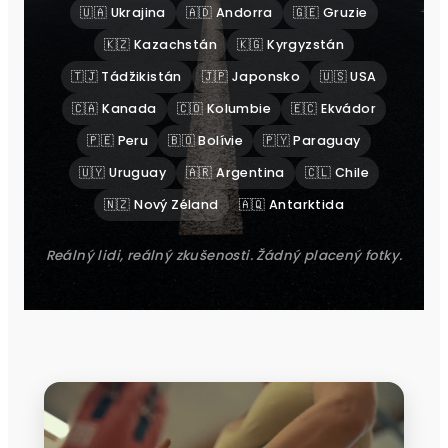
🇺🇦 Ukrajina
🇦🇩 Andorra
🇬🇪 Gruzie
🇰🇿 Kazachstán
🇰🇬 Kyrgyzstán
🇹🇯 Tádžikistán
🇯🇵 Japonsko
🇺🇸 USA
🇨🇦 Kanada
🇨🇴 Kolumbie
🇪🇨 Ekvádor
🇵🇪 Peru
🇧🇴 Bolívie
🇵🇾 Paraguay
🇺🇾 Uruguay
🇦🇷 Argentina
🇨🇱 Chile
🇳🇿 Nový Zéland
🇦🇶 Antarktida
Reálný lidi, reálný zkušenosti. Žádný placený fotky.